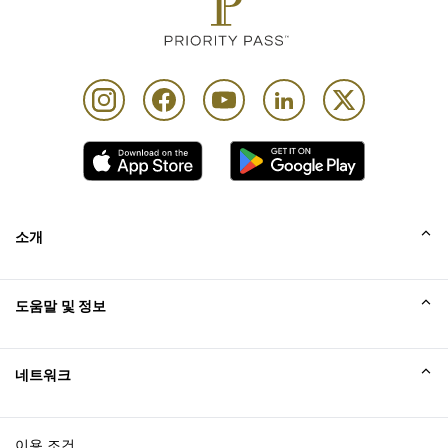
소개
회사소개
도움말 및 정보
Collinson
Collinson 법적 진술
도움말
네트워크
새소식
사이트맵
Excellence Awards
affiliate가입
이용 조건