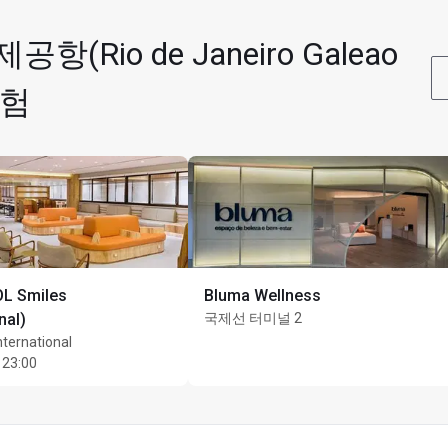
io de Janeiro Galeao
전용
경험
L Smiles
Bluma Wellness
nal)
국제선 터미널 2
nternational
 23:00