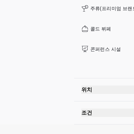
주류(프리미엄 브랜
콜드 뷔페
콘퍼런스 시설
위치
출발
보안 검사대 통과 후
조건
여권 심사대 통과 후
금연(전자 담배 포함)
1st층