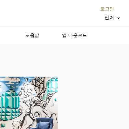
로그인
언어
지
도움말
앱 다운로드
닫기 X