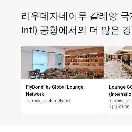
복장 규정 없음
South 탑승교
최대 이용 시간: 2시간
리우데자네이루 갈레앙 국제공항(R
게이트 B27-B28 근처
국내선 항공편 승객 
Intl) 공항에서의 더 많은 
FlyBondi by Global Lounge
Lounge GO
Network
(Internatio
Terminal 2 International
Terminal 2 I
시간
:
05:00 -