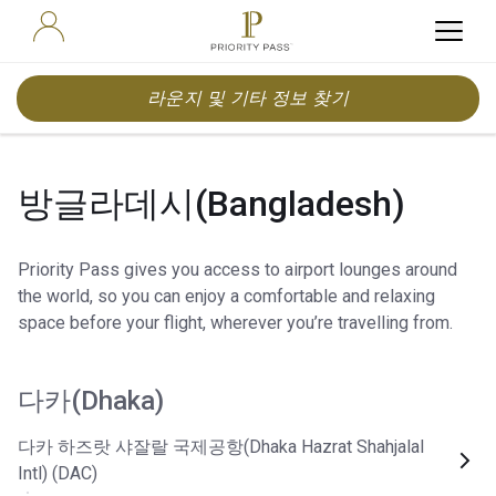
라운지 및 기타 정보 찾기
방글라데시(Bangladesh)
Priority Pass gives you access to airport lounges around
the world, so you can enjoy a comfortable and relaxing
space before your flight, wherever you’re travelling from.
다카(Dhaka)
다카 하즈랏 샤잘랄 국제공항(Dhaka Hazrat Shahjalal
Intl) (DAC)