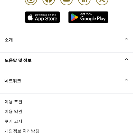
소개
회사소개
도움말 및 정보
Collinson
Collinson 법적 진술
도움말
네트워크
새소식
사이트맵
Excellence Awards
affiliate가입
이용 조건
블로그
이용 약관
쿠키 고지
개인정보 처리방침