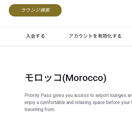
ラウンジ検索
入会する
アカウントを有効化する
モロッコ(Morocco)
Priority Pass gives you access to airport lounges a
enjoy a comfortable and relaxing space before your f
travelling from.