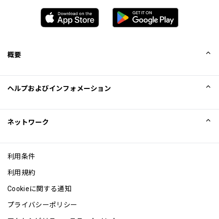
概要
会社概要
ヘルプおよびインフォメーション
Collinson
Collinson法的記述
ヘルプ
ネットワーク
ニュース
サイトマップ
Excellence Awards
アフィリエイト
利用条件
ブログ
利用規約
Cookieに関する通知
プライバシーポリシー