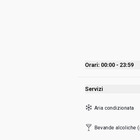
Orari: 00:00 - 23:59
Monday
Servizi
Tuesday
Wednesday
Aria condizionata
Thursday
Friday
Bevande alcoliche (
Saturday