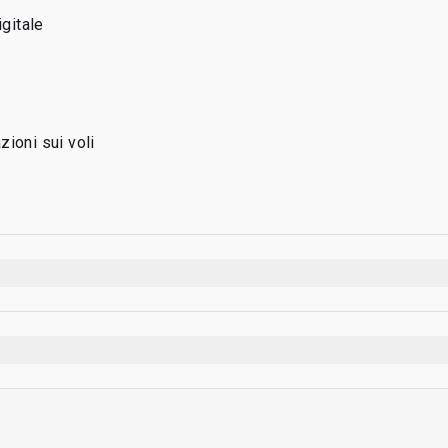
igitale
ioni sui voli
ti per titolare di carta