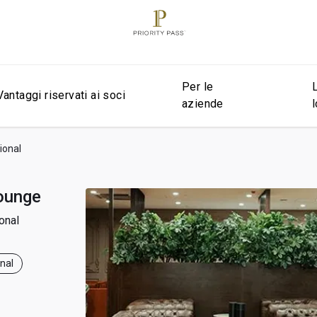
Per le
Vantaggi riservati ai soci
aziende
ional
ounge
onal
onal