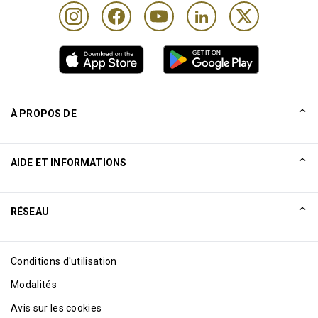
À PROPOS DE
Notre histoire
AIDE ET INFORMATIONS
Collinson
Déclarations juridiques de Collinson
Aide
RÉSEAU
Nouveautés
Plan du site
Excellence Awards
Affiliation Internet
Conditions d'utilisation
Blog
Modalités
Avis sur les cookies