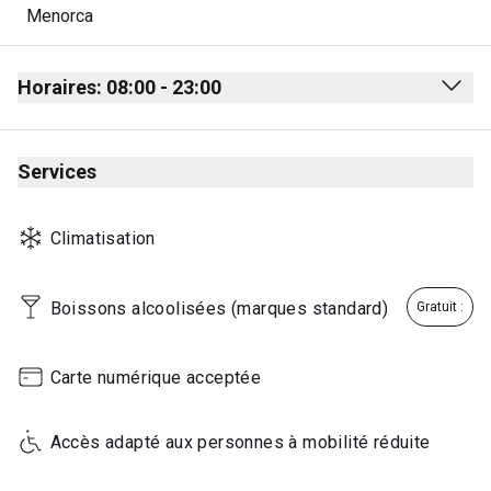
Menorca
Horaires: 08:00 - 23:00
Monday
08:00 - 23:00
Services
Tuesday
08:00 - 23:00
Wednesday
08:00 - 23:00
Climatisation
Thursday
08:00 - 23:00
Friday
08:00 - 23:00
Boissons alcoolisées (marques standard)
Gratuit :
Saturday
08:00 - 23:00
Sunday
08:00 - 23:00
Carte numérique acceptée
Accès adapté aux personnes à mobilité réduite