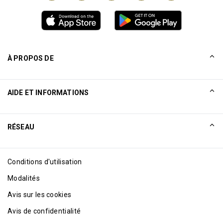
À PROPOS DE
Unlimited invités maximum par titulaire de carte
Notre histoire
AIDE ET INFORMATIONS
Collinson
Déclarations juridiques de Collinson
Aide
RÉSEAU
Nouveautés
Plan du site
Excellence Awards
Affiliation Internet
Conditions d'utilisation
Blog
Modalités
Avis sur les cookies
Avis de confidentialité