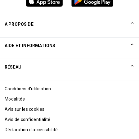
À PROPOS DE
Notre histoire
AIDE ET INFORMATIONS
Collinson
Déclarations juridiques de Collinson
Aide
RÉSEAU
Nouveautés
Plan du site
Excellence Awards
Affiliation Internet
Conditions d'utilisation
Blog
Modalités
Avis sur les cookies
Avis de confidentialité
Déclaration d’accessibilité