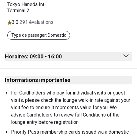
Tokyo Haneda Intl
Terminal 2
3.0
291 évaluations
Type de passager: Domestic
Horaires: 09:00 - 16:00
Monday
09:00 - 16:00
Informations importantes
Tuesday
09:00 - 16:00
Wednesday
09:00 - 16:00
For Cardholders who pay for individual visits or guest 
visits, please check the lounge walk-in rate against your 
Thursday
09:00 - 16:00
visit fee to ensure it represents value for you. We 
Friday
09:00 - 16:00
advise Cardholders to review full Conditions of the 
lounge entry before registration
Saturday
09:00 - 16:00
Priority Pass membership cards issued via a domestic 
Sunday
09:00 - 16:00