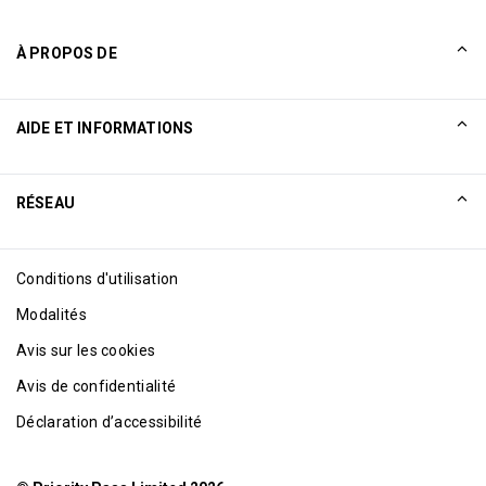
À PROPOS DE
Notre histoire
AIDE ET INFORMATIONS
Collinson
Déclarations juridiques de Collinson
Aide
RÉSEAU
Nouveautés
Plan du site
Excellence Awards
Affiliation Internet
Conditions d'utilisation
Blog
Modalités
Avis sur les cookies
Avis de confidentialité
Déclaration d’accessibilité