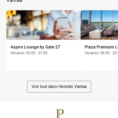
passengers prior passing through Non-Schengen 
adulte accompagnateur
Passport Control.  Please allow sufficient time to reach 
L’accès est possible 3 heures avant le départ 
the departure gates as when leaving the lounge you have 
programmé.
to pass through Passport Control
Unlimited invités maximum par titulaire de carte
Aspire Lounge by Gate 27
Plaza Premium 
Horaires
:
05:00 - 21:00
Horaires
:
06:00 - 23
Voir tout dans Helsinki Vantaa