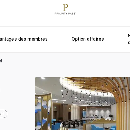
antages des membres
Option affaires
al
e
l
al