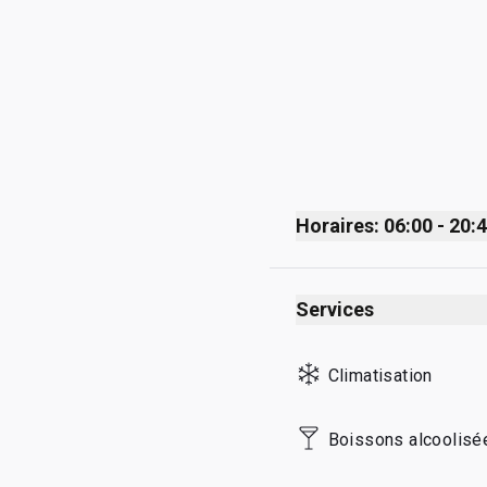
Horaires: 06:00 - 20:
Monday
Services
Tuesday
Wednesday
Climatisation
Thursday
Friday
Boissons alcoolisé
Saturday