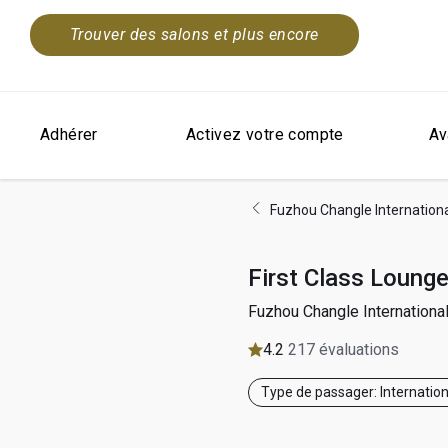
Trouver des salons et plus encore
Adhérer
Activez votre compte
Av
Fuzhou Changle Internation
First Class Loung
Fuzhou Changle Internationa
4.2
217 évaluations
Type de passager: Internation