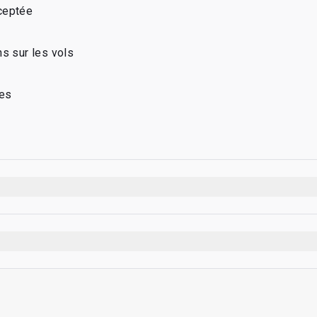
ceptée
ns sur les vols
nes