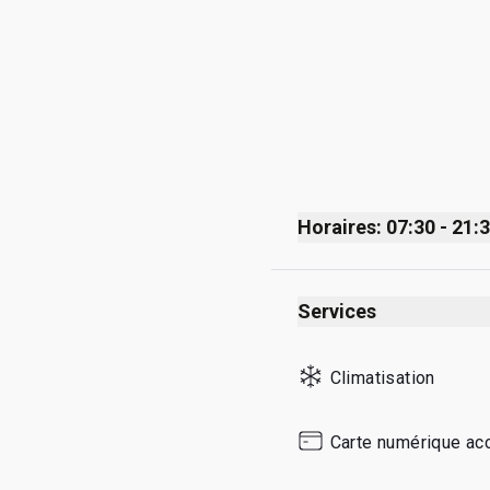
Horaires: 07:30 - 21:
Monday
Services
Tuesday
Wednesday
Climatisation
Thursday
Friday
Carte numérique ac
Saturday