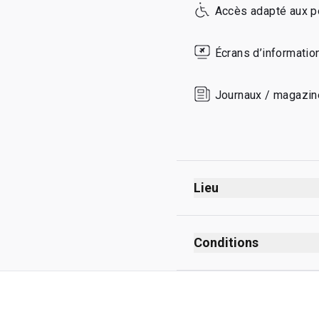
Accès adapté aux p
Sunday
Écrans d’informatio
Journaux / magazi
Lieu
Conditions
Présence max. : 3 heu
Unlimited invités maxi