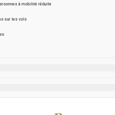
ersonnes à mobilité réduite
ns sur les vols
nes
res
mum par titulaire de carte