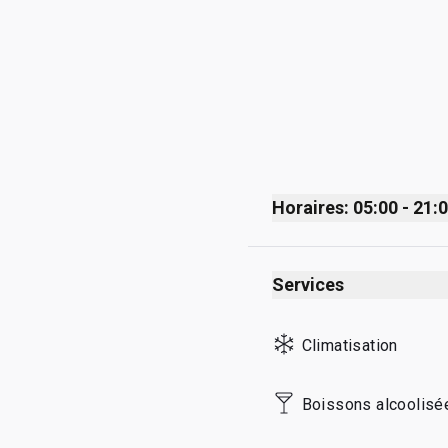
Horaires: 05:00 - 21:
Monday
Services
Tuesday
Wednesday
Climatisation
Thursday
Friday
Boissons alcoolisé
Saturday