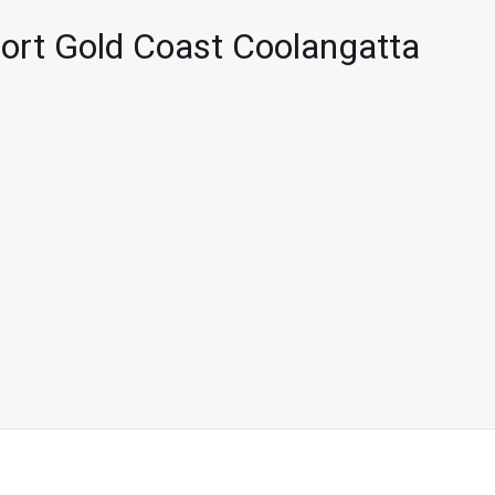
oport Gold Coast Coolangatta
mum par titulaire de carte