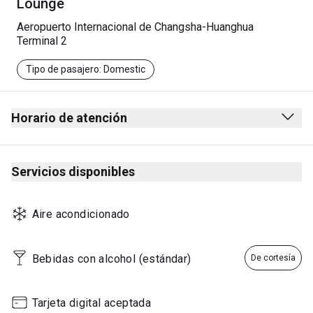
Lounge
Aeropuerto Internacional de Changsha-Huanghua
Terminal 2
Tipo de pasajero: Domestic
Horario de atención
Desde las 6:00 hasta el último vuelo de China Southern
Airlines
Servicios disponibles
Nota: El horario de atención puede variar en función de los
horarios de los vuelos de China Southern Airlines.
Aire acondicionado
Bebidas con alcohol (estándar)
De cortesía
Tarjeta digital aceptada