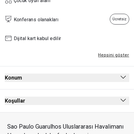
Çocuk oyun alanı
Konferans olanakları
Ücretsiz
Dijital kart kabul edilir
Hepsini göster
Konum
Gidiş
Güvenlik kontrolünden sonra
Koşullar
Pasaport kontrolünden sonra
Sigara içmek yasak (elektronik sigara dahil)
2nd (Mezzanine) Katı, ile yürüyen merdiven
Kıyafet zorunluluğu yok
Sao Paulo Guarulhos Uluslararası Havalimanı
Yetişkim başına ücretsiz kabul edilen maksimum çocuk: 