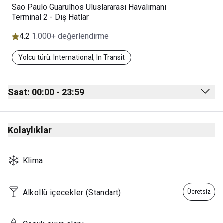
Sao Paulo Guarulhos Uluslararası Havalimanı
Terminal 2 - Dış Hatlar
4.2
1.000+ değerlendirme
Yolcu türü: International, In Transit
Saat: 00:00 - 23:59
Monday
00:00 - 23:59
Kolaylıklar
Tuesday
00:00 - 23:59
Wednesday
00:00 - 23:59
Klima
Thursday
00:00 - 23:59
Friday
00:00 - 23:59
Alkollü içecekler (Standart)
Ücretsiz
Saturday
00:00 - 23:59
Sunday
00:00 - 23:59