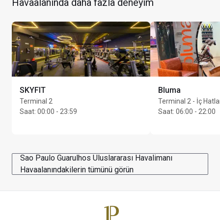
Havaalanında daha fazla deneyim
1
Maks. kalış süresi: Unlimited saat
Kart sahibi başına en fazla Unlimited konuk
SKYFIT
Bluma
Terminal 2
Terminal 2 - İç Hatla
Saat
:
00:00 - 23:59
Saat
:
06:00 - 22:00
Sao Paulo Guarulhos Uluslararası Havalimanı
Havaalanındakilerin tümünü görün