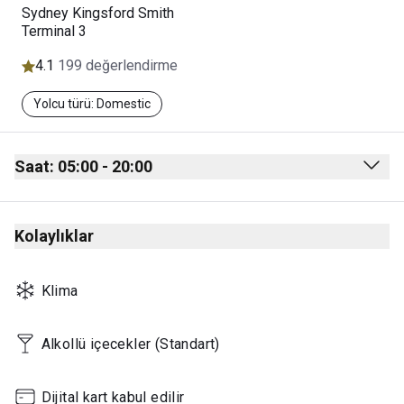
Sydney Kingsford Smith
Terminal 3
4.1
199 değerlendirme
Yolcu türü: Domestic
Saat: 05:00 - 20:00
Monday
05:00 - 20:00
Kolaylıklar
Tuesday
05:00 - 20:00
Wednesday
05:00 - 20:00
Klima
Thursday
05:00 - 20:30
Friday
05:00 - 20:30
Alkollü içecekler (Standart)
Saturday
05:00 - 18:30
Dijital kart kabul edilir
Sunday
05:00 - 19:30