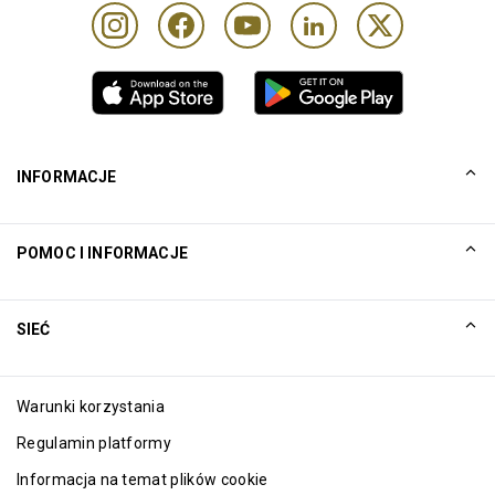
INFORMACJE
Nasza historia
POMOC I INFORMACJE
Collinson
Zastrzeżenia prawne firmy Collinson
Pomoc
SIEĆ
Aktualności
Mapa witryny
Excellence Awards
Spółki powiązane
Warunki korzystania
Blog
Regulamin platformy
Informacja na temat plików cookie