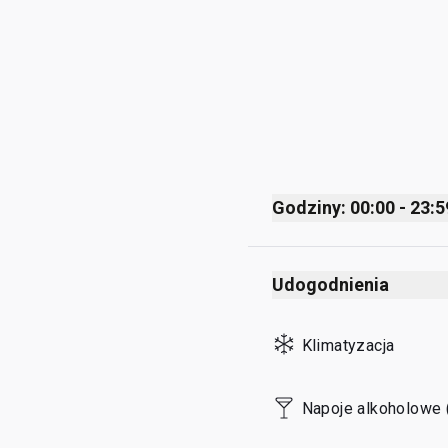
Godziny: 00:00 - 23:5
Monday
Udogodnienia
Tuesday
Wednesday
Klimatyzacja
Thursday
Friday
Napoje alkoholowe 
Saturday