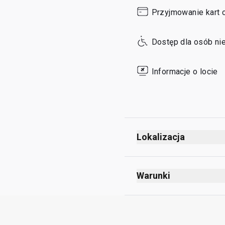
Sunday
Przyjmowanie kart 
Dostęp dla osób ni
Informacje o locie
Lokalizacja
Warunki
Maks. czas pobytu: 3 
Maks. Unlimited gości