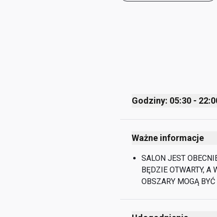
Godziny: 05:30 - 22:0
Monday
Ważne informacje
Tuesday
Wednesday
SALON JEST OBECNI
BĘDZIE OTWARTY, A
Thursday
OBSZARY MOGĄ BYĆ
Friday
Saturday