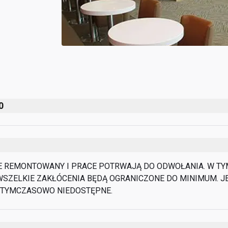
0
E REMONTOWANY I PRACE POTRWAJĄ DO ODWOŁANIA. W TYM
 WSZELKIE ZAKŁÓCENIA BĘDĄ OGRANICZONE DO MINIMUM. J
 TYMCZASOWO NIEDOSTĘPNE.