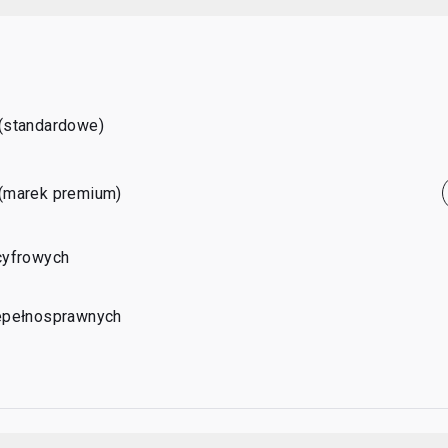
(standardowe)
(marek premium)
cyfrowych
epełnosprawnych