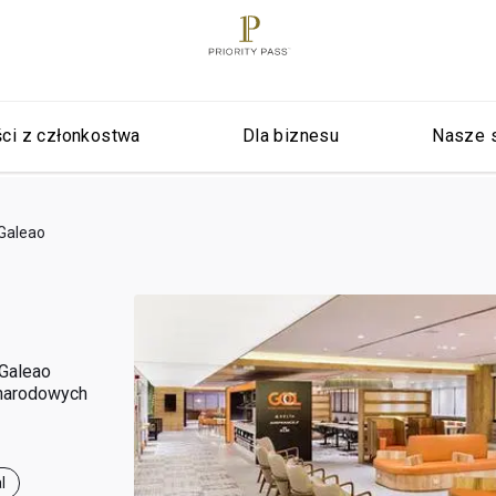
ci z członkostwa
Dla biznesu
Nasze 
 Galeao
 Galeao
ynarodowych
l