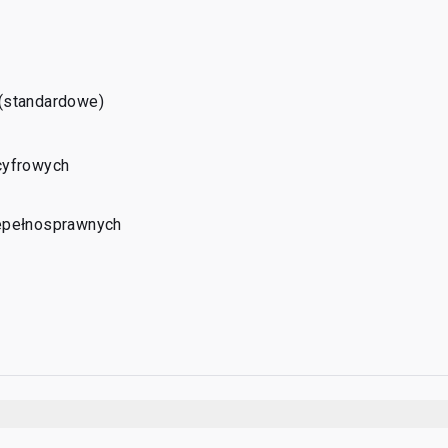
(standardowe)
cyfrowych
epełnosprawnych