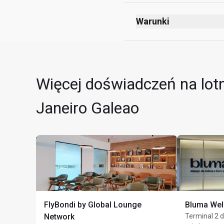
Odloty
Za kontrolą bezpiecz
Warunki
Za kontrolą paszport
Zakaz palenia (w tym
Pier South
Brak zasad dotyczący
Za strefą bezcłową
Bezpłatny wstęp dla dz
Więcej doświadczeń na lotn
Piętro 3rd, przez sch
Wszystkie dzieci mus
Janeiro Galeao
Maks. czas pobytu: 4 
FlyBondi by Global Lounge
Bluma Wel
Network
Terminal 2 d