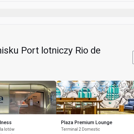
eństwa
ową
 e-papierosów)
ch ubioru
ieci poniżej 2 lat
isku Port lotniczy Rio de
ody lub winda
zą znajdować się pod opieką osoby dorosłej
godz.
lness
Plaza Premium Lounge
la lotów
Terminal 2 Domestic