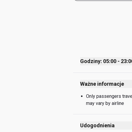
Godziny: 05:00 - 23:0
Monday
Ważne informacje
Tuesday
Wednesday
Only passengers travell
may vary by airline
Thursday
Friday
Udogodnienia
Saturday