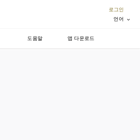
로그인
언어
지
도움말
앱 다운로드
닫기 X