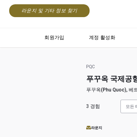
라운지 및 기타 정보 찾기
회원가입
계정 활성화
PQC
푸꾸옥 국제공항(Phu
푸꾸옥(Phu Quoc), 베트
3
경험
모든 
라운지