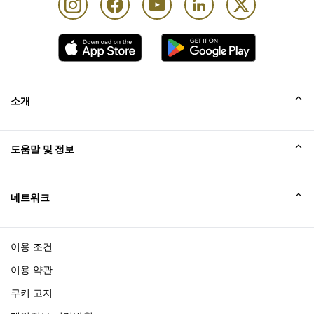
소개
회사소개
도움말 및 정보
Collinson
Collinson 법적 진술
도움말
네트워크
새소식
사이트맵
Excellence Awards
affiliate가입
이용 조건
블로그
이용 약관
쿠키 고지