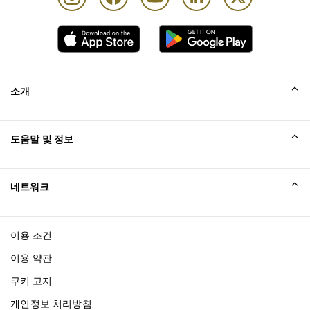
소개
회사소개
도움말 및 정보
Collinson
Collinson 법적 진술
도움말
네트워크
새소식
사이트맵
Excellence Awards
affiliate가입
이용 조건
블로그
이용 약관
쿠키 고지
개인정보 처리방침