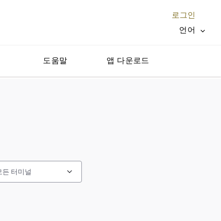
로그인
언어
지
도움말
앱 다운로드
닫기 X
모든 터미널