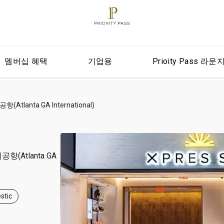
멤버십 혜택
기업용
Prioity Pass 라운
lanta GA International)
(Atlanta GA
stic