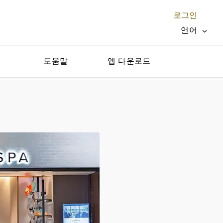
로그인
언어
지
도움말
앱 다운로드
닫기 X