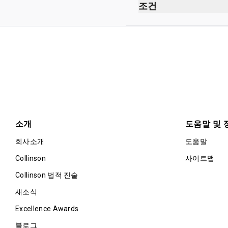
보안 검사대 통과 후
조건
여권 심사대 통과 후
금연(전자 담배 포함)
2층
복장 규정 없음
게이트 A6 맞은편
예정된 항공편 출발 3
카드 소지자 1인당 동반자
소개
도움말 및 
회사소개
도움말
Collinson
사이트맵
Collinson 법적 진술
새소식
Excellence Awards
블로그