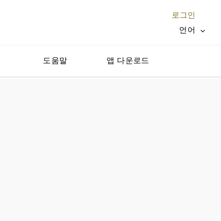
로그인
언어
지
도움말
앱 다운로드
닫기 X