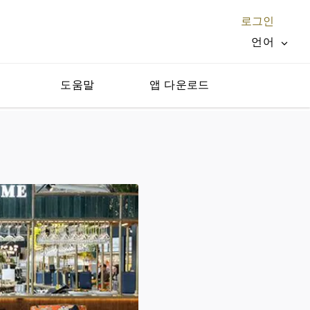
로그인
언어
지
도움말
앱 다운로드
닫기 X