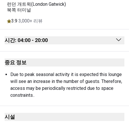
런던 개트윅(London Gatwick)
북쪽 터미널
3.9
3,000+ 리뷰
시간: 04:00 - 20:00
Monday
04:00 - 20:00
중요 정보
Tuesday
04:00 - 20:00
Wednesday
04:00 - 20:00
Due to peak seasonal activity it is expected this lounge 
will see an increase in the number of guests. Therefore, 
Thursday
04:00 - 20:00
access may be periodically restricted due to space 
Friday
04:00 - 20:00
constraints..
Saturday
04:00 - 20:00
Sunday
04:00 - 20:00
시설