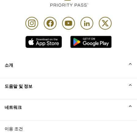
소개
회사소개
도움말 및 정보
Collinson
Collinson 법적 진술
도움말
네트워크
새소식
사이트맵
Excellence Awards
affiliate가입
이용 조건
블로그