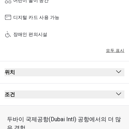
어린이 놀이 공간
디지털 카드 사용 가능
장애인 편의시설
모두 표시
위치
출입국 심사에 앞서 기차를 타고 보딩 게이트 층까지 간 
후 왼쪽에 있는 엘리베이터나 계단을 이용해 도착 층에 
조건
가서 좌회전한 다음 우회전하세요.
금연(전자 담배 포함)
복장 규정 없음
두바이 국제공항(Dubai Intl) 공항에서의 더 많
어린이 입장 불가
은 경험