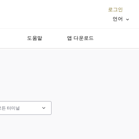
로그인
언어
지
도움말
앱 다운로드
닫기 X
모든 터미널