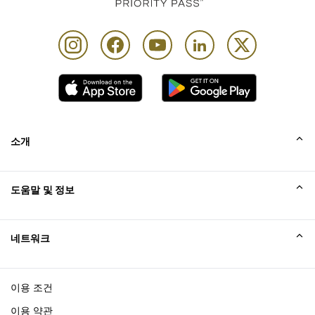
소개
회사소개
도움말 및 정보
Collinson
Collinson 법적 진술
도움말
네트워크
새소식
사이트맵
Excellence Awards
affiliate가입
이용 조건
블로그
이용 약관