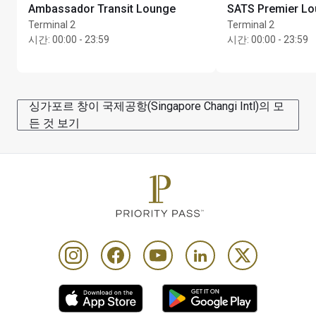
우 카드 소지자에게 요금이 청구됩니다. 예를 들어, 카드 
Ambassador Transit Lounge
SATS Premier L
소지자가 동반자 1명을 등록하는 경우 동반자도 24시간 
Terminal 2
Terminal 2
동안 1개 세트 메뉴 혜택을 누릴 수 있으며, 계정에서 ‘카
시간
:
00:00 - 23:59
시간
:
00:00 - 23:59
드 소지자 1명 방문 + 동반자 1명 방문’이 차감됩니다. 등
록 시점에는 카드 소지자 1인 기준 방문당 카드 1장만 허
용됩니다
싱가포르 창이 국제공항(Singapore Changi Intl)의 모
이 혜택을 이용하려면 카드 소지자는 주문 전 24시간 이
든 것 보기
내에 유효한 카드와 탑승권을 제시해야 합니다.
세트 메뉴는 양도할 수 없으며, 현금으로 대체/환불하거
나 팁으로 사용할 수 없습니다.
Please note that the restaurant may exceed their 
capacity at certain times of the day & access to the 
restaurant is at their sole discretion
Priority Pass and its Affiliates Companies shall not be 
liable should the offer value be less than Customers 
lounge visit entitlement. Customers who pay for lounge 
and guest visits are advised to review programme 
Conditions of Use prior to accessing the offer