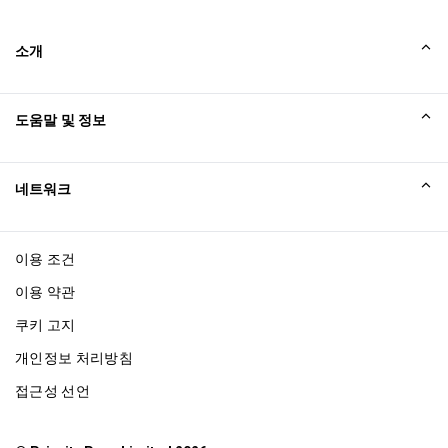
This location is offered as an alternative to a lounge visit 
소개
and other airport experiences. Using entitlements 
repeatedly within a single airport trip may result in 
charges from your benefit provider
회사소개
도움말 및 정보
최대 이용 시간: 2시간
Collinson
카드 소지자 1인당 동반자 최대 Unlimited명
Collinson 법적 진술
도움말
네트워크
새소식
사이트맵
Excellence Awards
affiliate가입
이용 조건
블로그
이용 약관
쿠키 고지
개인정보 처리방침
접근성 선언