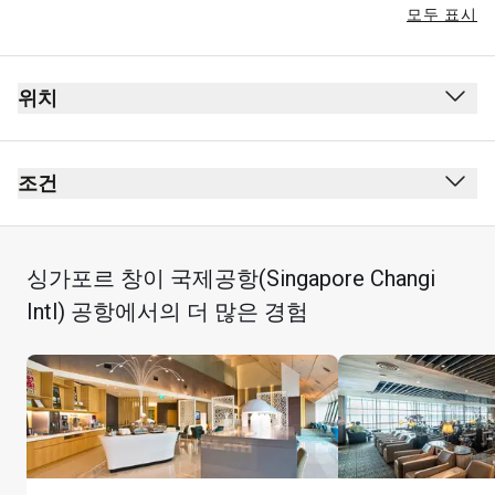
모두 표시
위치
출발
보안 검사대 통과 후
조건
여권 심사대 통과 후
금연(전자 담배 포함)
2층
복장 규정 없음
싱가포르 창이 국제공항(Singapore Changi
면세점 근처
모든 어린이는 성인이 동행해야 합니다.
Intl) 공항에서의 더 많은 경험
카드 소지자는 24시간 이내에 라운지 방문 혜택을 사용
하여 최대 2시간 동안 레스토랑에서 지정한 식사 및 다과 
세트 메뉴 1개를 이용할 수 있습니다(하우스 와인 또는 
청량음료 1잔 포함).
세트 메뉴 1개는 카드 소지자의 이용 가능한 기존 라운지 
방문 할당량 중 라운지 방문 1회에 상응하며, 해당하는 경