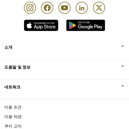
소개
회사소개
도움말 및 정보
Collinson
Collinson 법적 진술
도움말
네트워크
새소식
사이트맵
Excellence Awards
affiliate가입
이용 조건
블로그
이용 약관
쿠키 고지