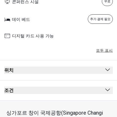
콘퍼런스 시설
무료
데이 베드
추가 결제 필요
디지털 카드 사용 가능
모두 표시
위치
출발
보안 검사대 통과 후
조건
여권 심사대 통과 후
금연(전자 담배 포함)
표지판을 따라 "Pay Per Use Lounge"/"Movie Theatre"
복장 규정 없음
싱가포르 창이 국제공항(Singapore Changi
(으)로 이동