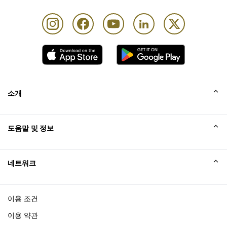
소개
회사소개
도움말 및 정보
Collinson
Collinson 법적 진술
도움말
네트워크
새소식
사이트맵
Excellence Awards
affiliate가입
이용 조건
블로그
이용 약관