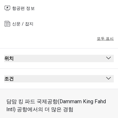
항공편 정보
신문 / 잡지
모두 표시
위치
조건
담맘 킹 파드 국제공항(Dammam King Fahd
최대 이용 시간: 3시간
Intl) 공항에서의 더 많은 경험