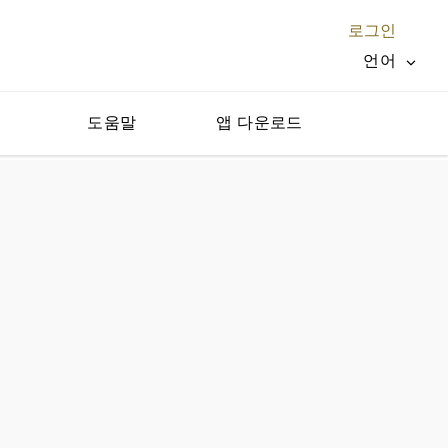
로그인
언어
지
도움말
앱 다운로드
닫기 X