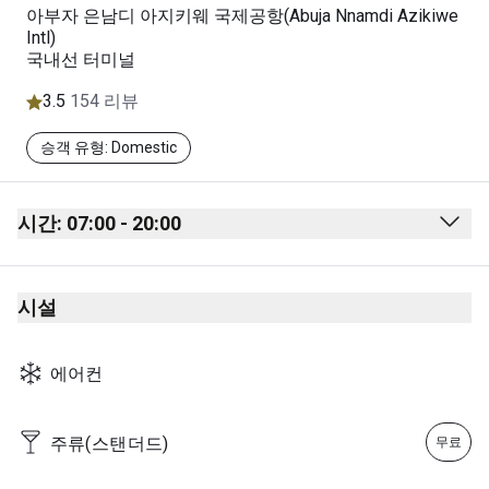
아부자 은남디 아지키웨 국제공항(Abuja Nnamdi Azikiwe
Intl)
국내선 터미널
3.5
154 리뷰
승객 유형: Domestic
시간: 07:00 - 20:00
Monday
07:00 - 20:00
시설
Tuesday
07:00 - 20:00
Wednesday
07:00 - 20:00
에어컨
Thursday
07:00 - 20:00
Friday
07:00 - 20:00
주류(스탠더드)
무료
Saturday
07:00 - 20:00