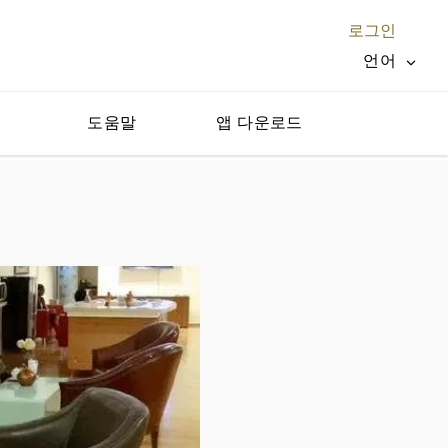
로그인
언어
지
도움말
앱 다운로드
닫기 X