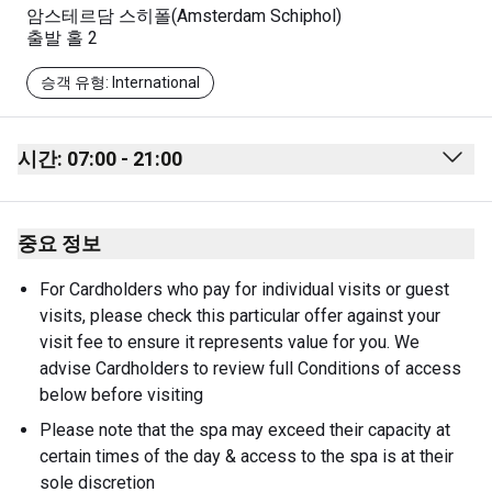
암스테르담 스히폴(Amsterdam Schiphol)
출발 홀 2
승객 유형: International
시간: 07:00 - 21:00
Monday
07:00 - 21:00
중요 정보
Tuesday
07:00 - 21:00
Wednesday
07:00 - 21:00
For Cardholders who pay for individual visits or guest 
visits, please check this particular offer against your 
Thursday
07:00 - 21:00
visit fee to ensure it represents value for you. We 
Friday
07:00 - 21:00
advise Cardholders to review full Conditions of access 
below before visiting
Saturday
07:00 - 21:00
Please note that the spa may exceed their capacity at 
Sunday
07:00 - 21:00
certain times of the day & access to the spa is at their 
sole discretion