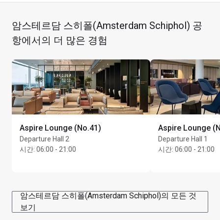
게이트 D8 근처
암스테르담 스히폴(Amsterdam Schiphol) 공
표지판을 따라 D Gates(으)로 이동
항에서의 더 많은 경험
Aspire Lounge (No.41)
Aspire Lounge (
Departure Hall 2
Departure Hall 1
시간
:
06:00 - 21:00
시간
:
06:00 - 21:00
암스테르담 스히폴(Amsterdam Schiphol)의 모든 것
Cardholders can use their lounge visit entitlement to 
보기
take advantage of a face mask with a 20 minute 