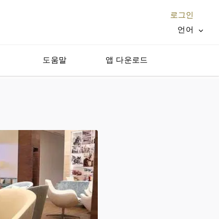
로그인
언어
지
도움말
앱 다운로드
닫기 X