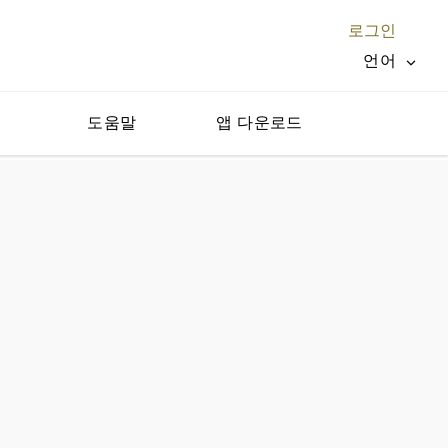
로그인
언어
지
도움말
앱 다운로드
닫기 X
)