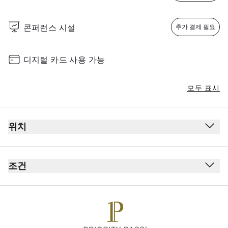
콘퍼런스 시설
추가 결제 필요
디지털 카드 사용 가능
모두 표시
위치
출발
보안 검사대 통과 전
조건
여권 심사대 통과 전
금연(전자 담배 포함)
1층
복장 규정 없음
near Marconi Express exit.
라운지를 이용하려면 모든 카드 소지자 및 동반자가 당일 