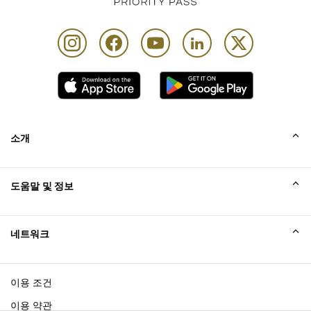
출발이 확정된 탑승권을 제시해야 합니다.
예정된 항공편 출발 3시간 전부터 이용할 수 있습니다.
최대 이용 시간: 3시간
소개
회사소개
도움말 및 정보
Collinson
Collinson 법적 진술
도움말
네트워크
새소식
사이트맵
Excellence Awards
affiliate가입
이용 조건
블로그
이용 약관