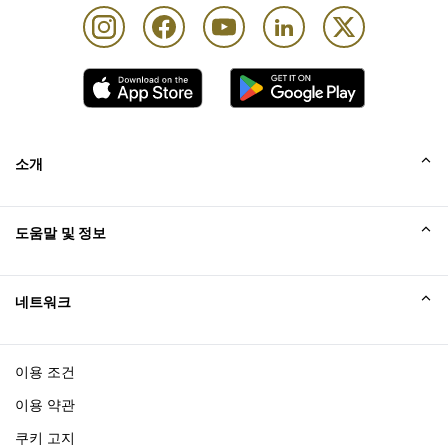
소개
회사소개
도움말 및 정보
Collinson
Collinson 법적 진술
도움말
네트워크
새소식
사이트맵
Excellence Awards
affiliate가입
이용 조건
블로그
이용 약관
쿠키 고지