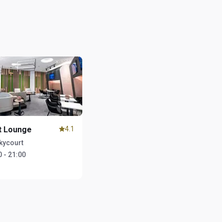
t Lounge
4.1
ycourt
 - 21:00