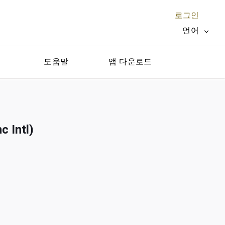
로그인
언어
지
도움말
앱 다운로드
닫기 X
Intl)