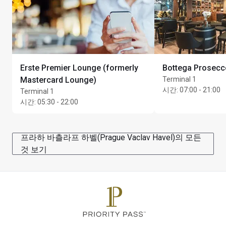
Erste Premier Lounge (formerly
Bottega Prosecc
Mastercard Lounge)
Terminal 1
시간
:
07:00 - 21:00
Terminal 1
시간
:
05:30 - 22:00
프라하 바츨라프 하벨(Prague Vaclav Havel)의 모든
것 보기