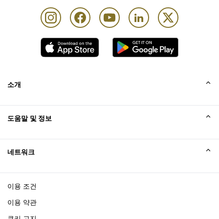
카드 소지자 1인당 동반자 최대 Unlimited명
소개
회사소개
도움말 및 정보
Collinson
Collinson 법적 진술
도움말
네트워크
새소식
사이트맵
Excellence Awards
affiliate가입
이용 조건
블로그
이용 약관
쿠키 고지