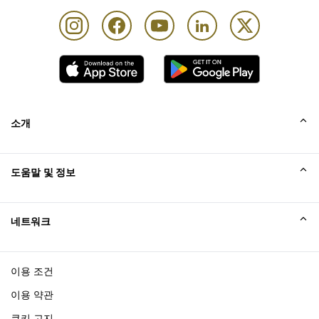
카드 소지자 1인당 동반자 최대 Unlimited명
소개
회사소개
도움말 및 정보
Collinson
Collinson 법적 진술
도움말
네트워크
새소식
사이트맵
Excellence Awards
affiliate가입
이용 조건
블로그
이용 약관
쿠키 고지