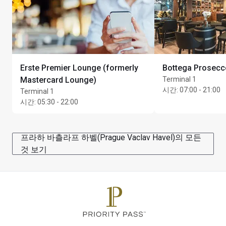
Erste Premier Lounge (formerly
Bottega Prosecc
Mastercard Lounge)
Terminal 1
시간
:
07:00 - 21:00
Terminal 1
시간
:
05:30 - 22:00
프라하 바츨라프 하벨(Prague Vaclav Havel)의 모든
것 보기