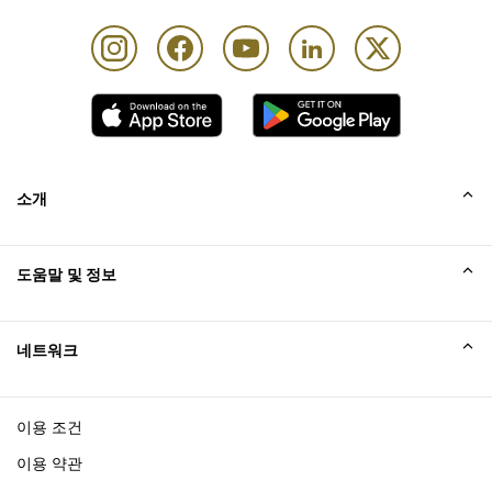
최대 이용 시간: 3시간
소개
회사소개
도움말 및 정보
Collinson
Collinson 법적 진술
도움말
네트워크
새소식
사이트맵
Excellence Awards
affiliate가입
이용 조건
블로그
이용 약관