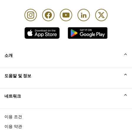
소개
회사소개
도움말 및 정보
Collinson
Collinson 법적 진술
도움말
네트워크
새소식
사이트맵
Excellence Awards
affiliate가입
이용 조건
블로그
이용 약관